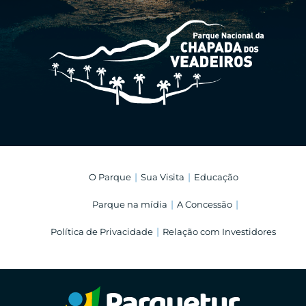
O Parque
Sua Visita
Educação
Parque na mídia
A Concessão
Política de Privacidade
Relação com Investidores