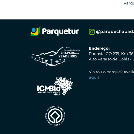
Parq
@parquechapada
Endereço:
Rodovia GO 239, Km 36 
Alto Paraíso de Goiás 
Visitou o parque? Avali
aqui
!