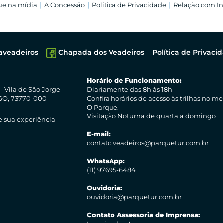
ue na mídia
A Concessão
Política de Privacidade
Relação com In
veadeiros
Chapada dos Veadeiros
Política de Privaci
Horário de Funcionamento:
- Vila de São Jorge
Diariamente das 8h às 18h
- GO, 73770-000
Confira horários de acesso às trilhas no m
O Parque.
Visitação Noturna de quarta a domingo
e sua experiência
E-mail:
contato.veadeiros@parquetur.com.br
WhatsApp:
(11) 97695-6484
Ouvidoria:
ouvidoria@parquetur.com.br
Contato Assessoria de Imprensa: