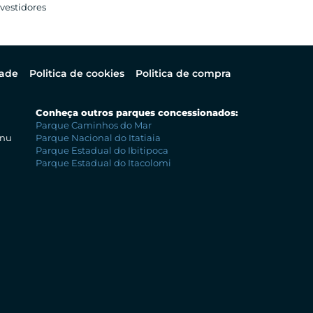
vestidores
dade
Politica de cookies
Politica de compra
Conheça outros parques concessionados:
Parque Caminhos do Mar
enu
Parque Nacional do Itatiaia
Parque Estadual do Ibitipoca
Parque Estadual do Itacolomi