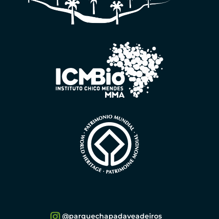
@parquechapadaveadeiros