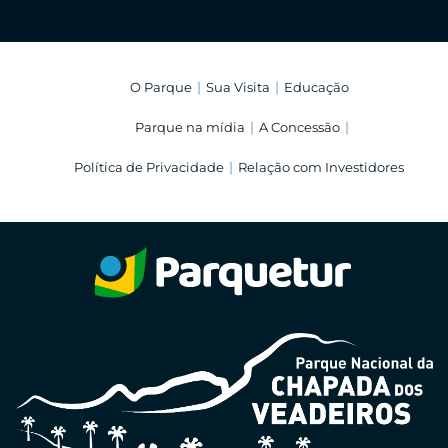
O Parque
Sua Visita
Educação
Parque na mídia
A Concessão
Política de Privacidade
Relação com Investidores