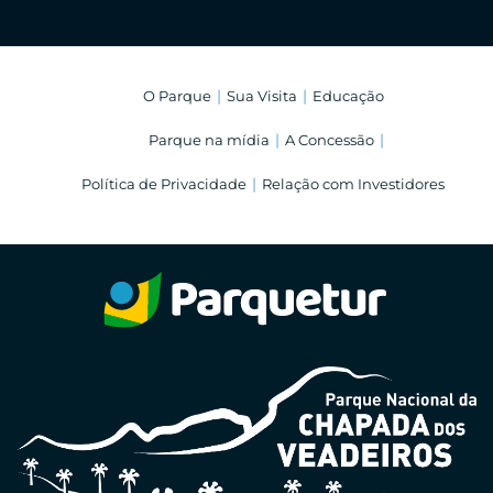
O Parque
Sua Visita
Educação
Parque na mídia
A Concessão
Política de Privacidade
Relação com Investidores