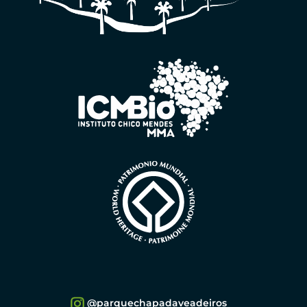
@parquechapadaveadeiros